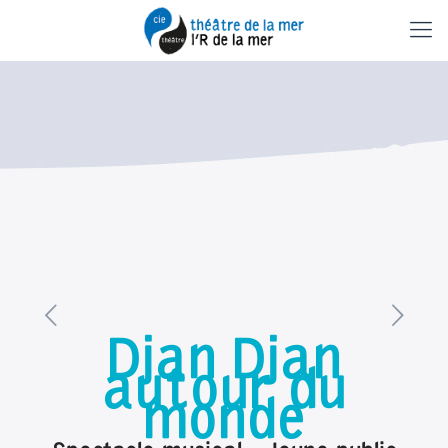
Djan Djan
autour du
monde