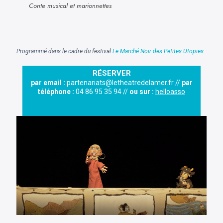
Conte musical et marionnettes
Programmé dans le cadre du festival
Le Marché Noir des Petites Utopies
.
RÉSERVER
par email :
partenariats@letheatredelamer.fr //
par
téléphone :
04 86 95 35 94 //
ou sur :
helloasso