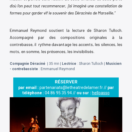
d’où l’on peut tout recommencer, j’ai imaginé une constellation de 
formes pour garder vif le souvenir des Déracinés de Marseille.”
Emmanuel Reymond soutient la lecture de Sharon Tulloch. 
Accompagné par des compositions originales à la 
contrebasse, il  rythme davantage les accents, les silences, les 
mots, en somme, les présences, les invisibilisés.
Compagnie Déraciné
| 35 mn |
Lectrice
: Sharon Tulloch |
Musicien
- contrebassiste
: Emmanuel Reymond
RÉSERVER
par email :
partenariats@letheatredelamer.fr //
par
téléphone :
04 86 95 35 94 //
ou sur :
helloasso